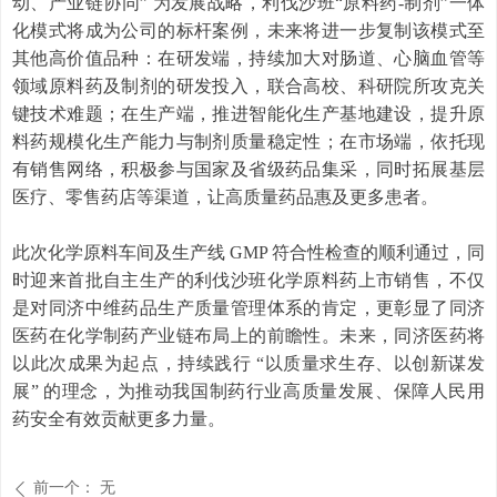
动、产业链协同” 为发展战略，利伐沙班“原料药-制剂”一体
化模式将成为公司的标杆案例，未来将进一步复制该模式至
其他高价值品种：在研发端，持续加大对肠道、心脑血管等
领域原料药及制剂的研发投入，联合高校、科研院所攻克关
键技术难题；在生产端，推进智能化生产基地建设，提升原
料药规模化生产能力与制剂质量稳定性；在市场端，依托现
有销售网络，积极参与国家及省级药品集采，同时拓展基层
医疗、零售药店等渠道，让高质量药品惠及更多患者。​
此次化学原料车间及生产线 GMP 符合性检查的顺利通过，同
时迎来首批自主生产的利伐沙班化学原料药上市销售，不仅
是对同济中维药品生产质量管理体系的肯定，更彰显了同济
医药在化学制药产业链布局上的前瞻性。未来，同济医药将
以此次成果为起点，持续践行 “以质量求生存、以创新谋发
展” 的理念，为推动我国制药行业高质量发展、保障人民用
药安全有效贡献更多力量。
前一个：
无
ꄴ