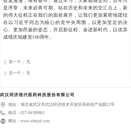
征途漫漫，惟有奋斗。通过学习，大家都感受到，百年只
是序章，未来必将可期。站在历史和未来的交汇点上，新
的伟大征程正在我们的面前展开，让我们更加紧密地团结
在以习近平同志为核心的党中央周围，以更加坚定的决
心、更加昂扬的姿态，开启新征程、奋进新时代，以优异
成绩庆祝建党100周年。
前一个：
无
ꄴ
后一个：
无
ꄲ
武汉同济现代医药科技股份有限公司
地址：
湖北省武汉市武汉经济技术开发区高科技产业园22号
电话：
027-84399883
网址：
www.whtjxd.com