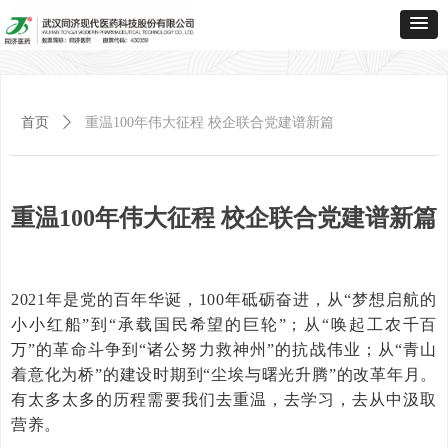
首页
ꄲ
重温100年伟大征程 校企联合党建谱新篇
重温100年伟大征程 校企联合党建谱新篇
2021年是党的百年华诞，100年砥砺奋进，从“梦想启航的
小小红船”到“承载国民希望的巨轮”；从“唤起工农千百
万”的革命斗争到“诸公努力救神州”的抗战伟业；从“青山
着意化为桥”的建设时期到“尘埃与曙光升腾”的改革年月。
有太多太多的历程需要我们去重温，去学习，去从中汲取
营养。