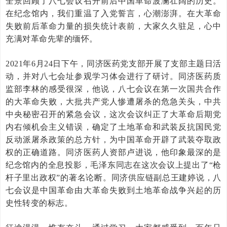
全景回顾了八七会议召开前后中国革命波澜壮阔的历史。
在纪念馆内，我们重温了入党誓言，心潮澎湃。在大革命
失败前后革命力量的损失统计表前，大家久久驻足，心中
充满对革命先辈的缅怀。
2021年6月24日下午，同济医药党支部开展了支部主题日活
动，并对八七会址参观学习体会进行了研讨。同济医药质
监部李林的感受很深，他说，八七会议在第一次国共合作
的大革命失败，大批共产党人惨遭屠杀的危急关头，中共
中央秘密召开的紧急会议，这次会议纠正了大革命后期党
内右倾机会主义错误，确定了土地革命和武装反抗国民党
反动派屠杀政策的总方针，为中国革命开辟了武装夺取政
权的正确道路。同济医药人资部卢进说，他印象最深的是
纪念馆内的全息投影，毛泽东同志在这次会议上提出了“枪
杆子里出政权”的著名论断。同济供应链副总王建婷说，八
七会议是中国革命由大革命失败到土地革命战争兴起的历
史性转变的标志。